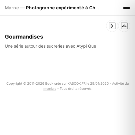
Marne —
Photographe expérimenté à Chalons en Champagne
Gourmandises
Une série autour des sucreries avec Atypi Que
Copyright © 2011-2026 Book crée sur
KABOOK.FR
le 29/01/2020 -
Activité du
membre
- Tous droits réservés