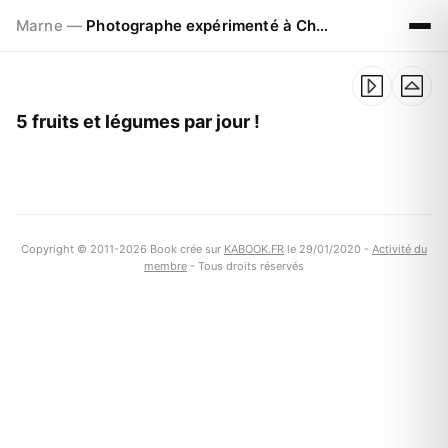
Marne —
Photographe expérimenté à Chalons en Champagne
5 fruits et légumes par jour !
Copyright © 2011-2026 Book crée sur
KABOOK.FR
le 29/01/2020 -
Activité du
membre
- Tous droits réservés