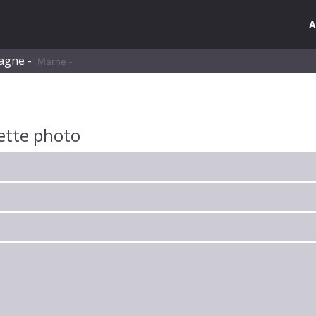
A
pagne -
Marne -
ette photo