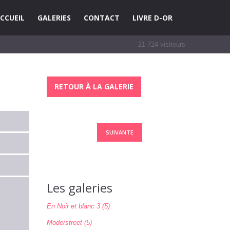
CCUEIL
GALERIES
CONTACT
LIVRE D-OR
21 724
visiteurs
RETOUR À LA GALERIE
SUIVANTE
Les galeries
En Noir et blanc 3 (5)
Mode/street (5)