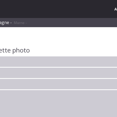
A
pagne -
Marne -
ette photo