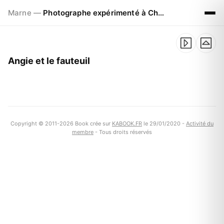
Marne —
Photographe expérimenté à Chalons en Champagne
Angie et le fauteuil
Copyright © 2011-2026 Book crée sur
KABOOK.FR
le 29/01/2020 -
Activité du
membre
- Tous droits réservés